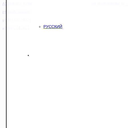
ADDRESS: KUWAIT CITY -SHARQ-BLOCK 5-JABER ALMUBARAK St — AL
info@dtc-kw.net
+(965) 22629029
РУССКИЙ
+(965) 22421122