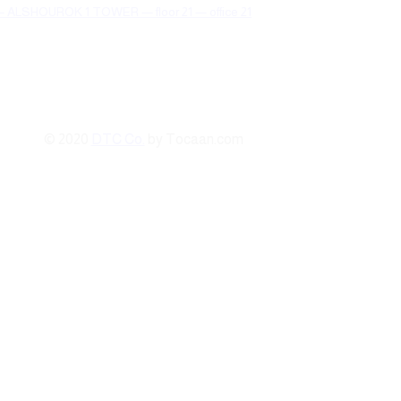
SHOUROK 1 TOWER — floor 21 — office 21
© 2020
DTC Co.
by Tocaan.com