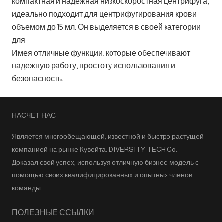
компактная и надежная низкоскоростная центрифуга,
идеально подходит для центрифугирования крови
объемом до 15 мл. Он выделяется в своей категории
для
Имея отличные функции, которые обеспечивают
надежную работу, простоту использования и
безопасность.
НАСЧЕТ НАС
Является многообещающей, известной и быстро растущей
компанией на рынке Кувейта. DIVERSITY TECH Co.
Доказал свой успех, используя отличную бизнес-модель с
помощью своих квалифицированных и опытных членов
команды.
ПОЛЕЗНЫЕ ССЫЛКИ