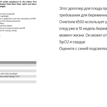
Этот допплер для плода п
требования для беременных
Overtone 6500 использует 
плод уже в 10 недель бере
момент жизни. Он может о
SpO2 и сердце
Оцените с синей подсветко