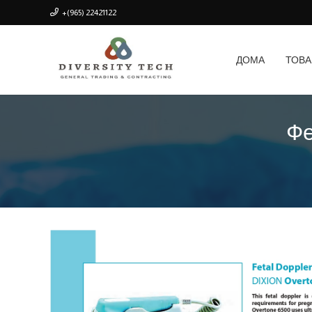
+(965) 22421122
ДОМА
ТОВ
Фе