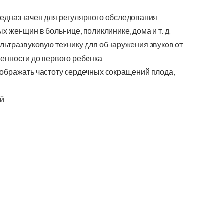
редназначен для регулярного обследования
 женщин в больнице, поликлинике, дома и т. д.
ультразвуковую технику для обнаружения звуков от
менности до первого ребенка
тображать частоту сердечных сокращений плода,
й.