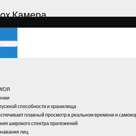
 Box Камера
 Box Камера
 WDR
ении
пускной способности и хранилища
спечивает плавный просмотр в реальном времени и самокор
рения широкого спектра приложений
навания лиц.