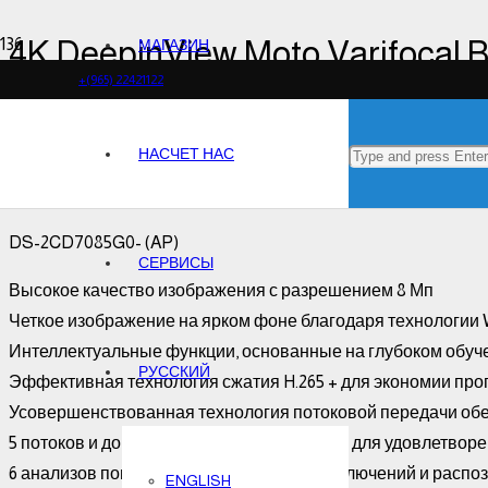
4K DeepinView Moto Varifocal
МАГАЗИН
+(965) 22421122
НАСЧЕТ НАС
4K DeepinView Moto Varifocal
DS-2CD7085G0- (AP)
СЕРВИСЫ
Высокое качество изображения с разрешением 8 Мп
Четкое изображение на ярком фоне благодаря технологии
Интеллектуальные функции, основанные на глубоком обуч
РУССКИЙ
Эффективная технология сжатия H.265 + для экономии про
Усовершенствованная технология потоковой передачи обе
5 потоков и до 5 пользовательских потоков для удовлетво
6 анализов поведения, 3 обнаружения исключений и распоз
ENGLISH