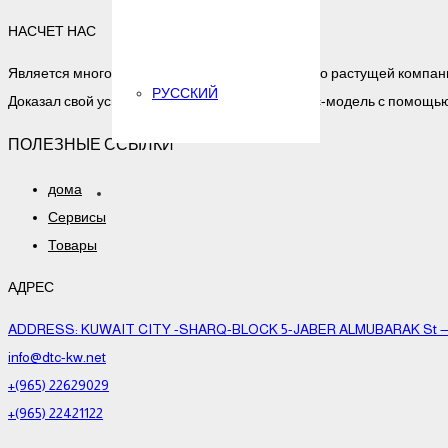
НАСЧЕТ НАС
Является многообещающей, известной и быстро растущей компани
РУССКИЙ
Доказал свой успех, используя отличную бизнес-модель с помощ
ПОЛЕЗНЫЕ ССЫЛКИ
дома
Сервисы
Товары
АДРЕС
ADDRESS: KUWAIT CITY -SHARQ-BLOCK 5-JABER ALMUBARAK St — AL
info@dtc-kw.net
+(965) 22629029
+(965) 22421122